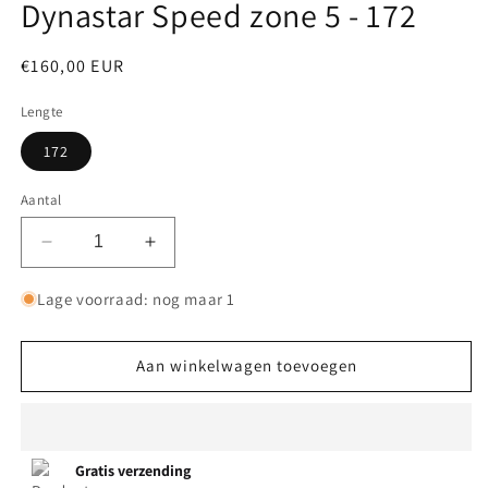
Dynastar Speed zone 5 - 172
Normale
€160,00 EUR
prijs
Lengte
172
Aantal
Aantal
Aantal
verlagen
verhogen
voor
voor
Lage voorraad: nog maar 1
Dynastar
Dynastar
Speed
Speed
zone
zone
Aan winkelwagen toevoegen
5
5
-
-
172
172
Gratis verzending